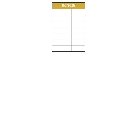
8/7/2026
Fajr
03:07
Sunrise
04:44
Dhuhr
11:51
Asr
15:46
Maghrib
19:16
Isha
20:20
Midnight
23:02