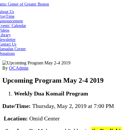
About Us
PrayTime
Announcement
vents’ Calendar
Videos
Library
ewsletter
Contact Us
Ramadan Corner
Donations
By
OCAdmin
Upcoming Program May 2-4 2019
Weekly Dua Komail Program
Date/Time:
Thursday, May 2, 2019 at 7:00 PM
Location:
Omid Center