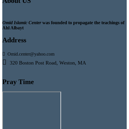
About US
Omid Islamic Center
was founded to propagate the teachings of
Ahl Albayt
Address
Omid.center@yahoo.com
320 Boston Post Road, Weston, MA
Pray Time