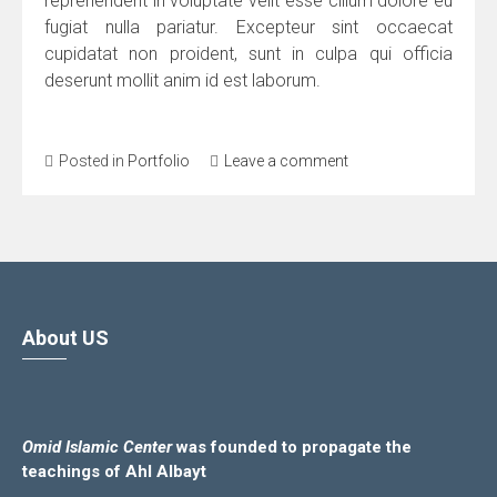
reprehenderit in voluptate velit esse cillum dolore eu
fugiat nulla pariatur. Excepteur sint occaecat
cupidatat non proident, sunt in culpa qui officia
deserunt mollit anim id est laborum.
Posted in
Portfolio
Leave a comment
About US
Omid Islamic Center
was founded to propagate the
teachings of Ahl Albayt