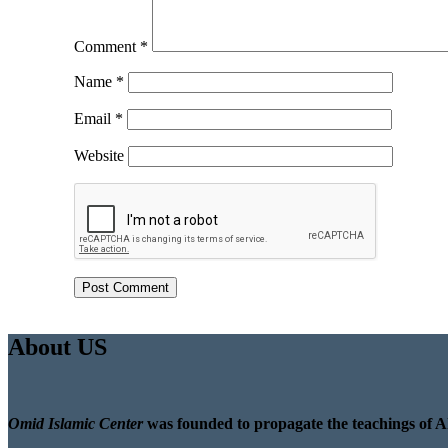
Comment
*
Name
*
Email
*
Website
About US
Omid Islamic Center
was founded to propagate the teachings of A