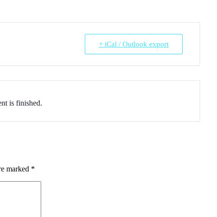
+ iCal / Outlook export
nt is finished.
are marked
*