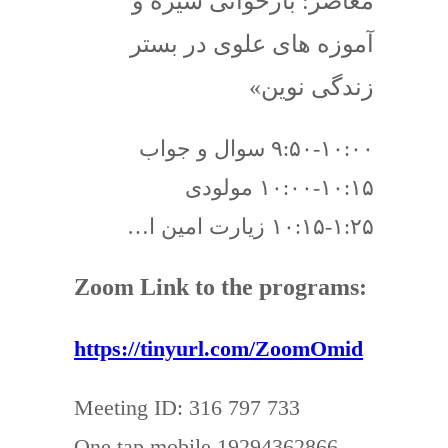
معاصر: بازخوانی سیره و
آموزه های علوی در بستر
زندگی نوین»
۹:۵۰-۱۰:۰۰ سوال و جواب
۱۰:۰۰-۱۰:۱۵ مولودی
۱۰:۱۵-۱:۲۵ زیارت امین ا…
Zoom Link to the programs:
https://tinyurl.com/ZoomOmid
Meeting ID: 316 797 733
One tap mobile 19294362866