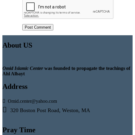
About US
Omid Islamic Center
was founded to propagate the teachings of
Ahl Albayt
Address
Omid.center@yahoo.com
320 Boston Post Road, Weston, MA
Pray Time