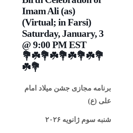
Imam Ali (as)
(Virtual; in Farsi)
Saturday, January, 3
@ 9:00 PM EST
💐☘️💐☘️💐☘️💐☘️💐
☘️💐
برنامه مجازی جشن میلاد امام
علی (ع)
شنبه سوم ژانویه ۲۰۲۶