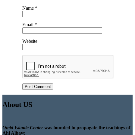
Name
*
Email
*
Website
About US
Omid Islamic Center
was founded to propagate the teachings of
Ahl Albayt