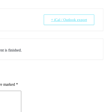
+ iCal / Outlook export
nt is finished.
are marked
*