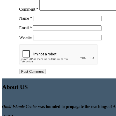
Comment
*
Name
*
Email
*
Website
About US
Omid Islamic Center
was founded to propagate the teachings of A