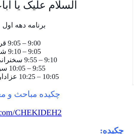
السلام علیک یا ابا
برنامه دهه اول محر
9:00 – 9:05 قرائت قرآن
9:05 – 9:10 شعر یا نشید
9:10 – 9:55 سخنرانی و ذکر مصیبت
9:55 – 10:05 سوال و جواب
10:05 – 10:25 عزاداری، زیارت و دعا
چکیده مباحث و م
url.com/CHEKIDEH2
چکیده: